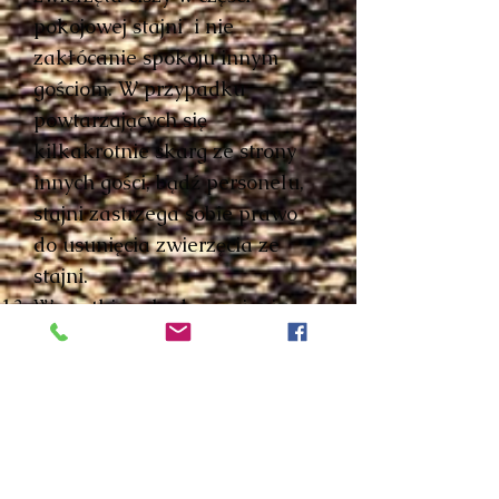
pokojowej stajni i nie
zakłócanie spokoju innym
gościom. W przypadku
powtarzających się
kilkakrotnie skarg ze strony
innych gości, bądź personelu,
stajni zastrzega sobie prawo
do usunięcia zwierzęcia ze
stajni.
Wszystkie szkody w mieniu
stajni, bądź mieniu innych
gości spowodowane przez
zwierzęta będą wyceniane
przez Kierownictwo Stajni, a
ich kosztami będą obciążeni
właściciele.