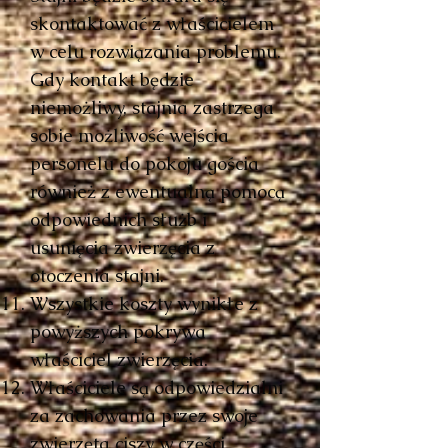
skontaktować z właścicielem
w celu rozwiązania problemu.
Gdy kontakt będzie
niemożliwy, stajnia zastrzega
sobie możliwość wejścia
personelu do pokoju gościa
również z ewentualną pomocą
odpowiednich służb i
usunięcia zwierzęcia z
otoczenia stajni.
Wszystkie koszty wynikłe z
powyższych pokrywa
właściciel zwierzęcia.
Właściciele są odpowiedzialni
za zachowania przez swoje
zwierzęta ciszy w części