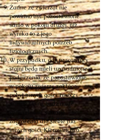
Żadne ze zwierząt nie
powinno być pozostawione
samo w pokoju dłużej, niż
wynika to z jego
indywidualnych potrzeb
fizjologicznych.
W przypadku, gdy pracownicy
stajni będą mieli uzasadnione
podejrzenia, że pozostawione
w pokoju zwierzę zakłóca
pobyt innych gości, niszczy
mienie stajni, bądź może
spowodować sytuację
zagrożenia dla siebie lub
innych gości, Kierownictwo
Stajni będzie starała się