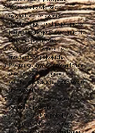
Właściciel zwierzęcia
oświadcza, ze zwierzę
przebywające pod jego opieką
jest spokojnego temperamentu
oraz mu posłuszne.
Zwierzęta powinny być
trzymane w pokojach.
Psy muszą być wyprowadzane
na smyczy i w kagańcu, pod
opieką właściciela, bądź osoby
upoważnionej.
Właściciele psów muszą
posiadać posłanie.
Jeżeli pościel, w pokoju, w
którym przebywa zwierzę
będzie przez nie zabrudzona