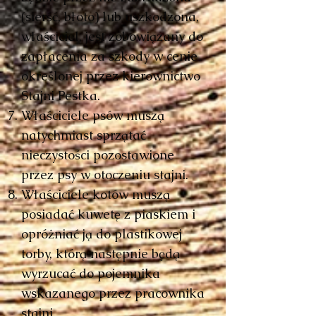
(sierść, błoto) lub uszkodzona,
właściciel, jest zobowiązany do
zapłacenia za szkody w cenie
określonej przez kierownictwo
Stajni Pestka.
Właściciele psów muszą
natychmiast sprzątać
nieczystości pozostawione
przez psy w otoczeniu stajni.
Właściciele kotów muszą
posiadać kuwetę z piaskiem i
opróżniać ją do plastikowej
torby, którą następnie będą
wyrzucać do pojemnika
wskazanego przez pracownika
stajni.